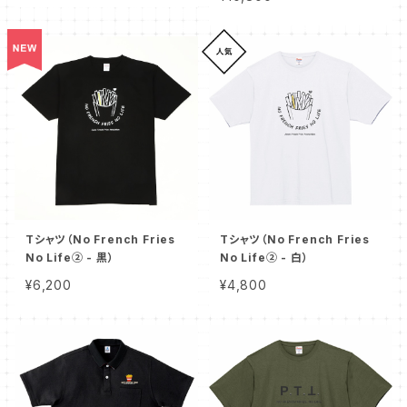
Tシャツ（No French Fries
Tシャツ（No French Fries
No Life② - 黒）
No Life② - 白）
¥6,200
¥4,800