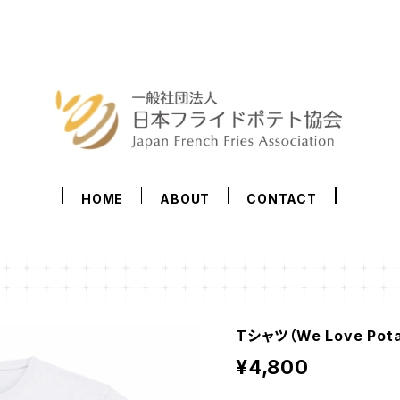
HOME
ABOUT
CONTACT
Tシャツ（We Love Pota
¥4,800