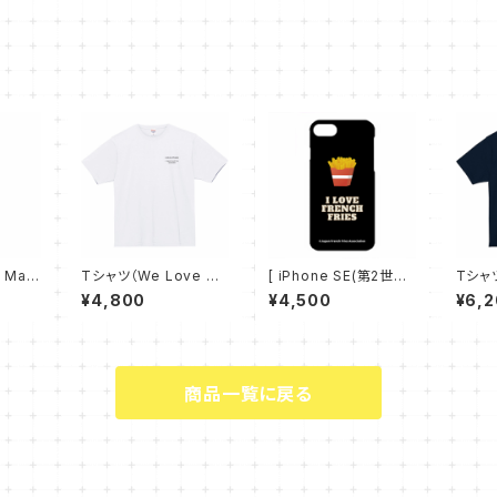
o Max
Tシャツ（We Love Po
[ iPhone SE(第2世
Tシャツ
 LOVE
tato② - 白）
代), 7, 8 ] スマホケー
ries 
¥4,800
¥4,500
¥6,
）
ス（I LOVE FRENCH F
ー）
RIES）
商品一覧に戻る