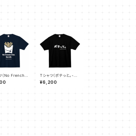
（No French F
Tシャツ（ポテっと。-
No Life - ネイビ
黒）
200
¥6,200