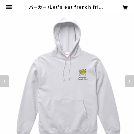
パーカー（Let's eat french fries
- 白） | 一般社団法人日本フライドポ
テト協会 | フライドポテト・ポテト・グ
ッズ