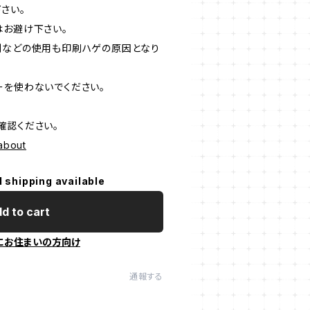
さい。
はお避け下さい。
剤などの使用も印刷ハゲの原因となり
ーを使わないでください。
確認ください。
/about
l shipping available
d to cart
にお住まいの方向け
通報する