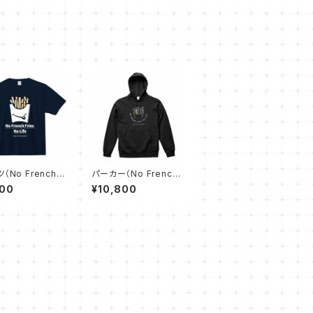
（No French F
パーカー（No French
No Life - ネイビ
Fries No Life② - 黒）
200
¥10,800